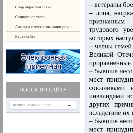
– ветераны бо
Сбор обратной связи
– лица, награ
Социальное такси
признанным 
Анкета о качестве оказания услуг
трудового ув
Карта сайта
которых насту
– члены семей
Великой Отеч
приравненные 
– бывшие несо
мест принуди
союзниками 
ПОИСК ПО САЙТУ
инвалидами вс
других причи
вследствие их
– бывшие несо
мест принуди