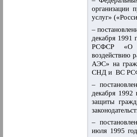
– Федеральны
организации 
услуг» («Росси
– постановлен
декабря 1991 
РСФСР «О с
воздействию р
АЭС» на граж
СНД и ВС РСФС
– постановле
декабря 1992
защиты гражд
законодательст
– постановле
июля 1995 го