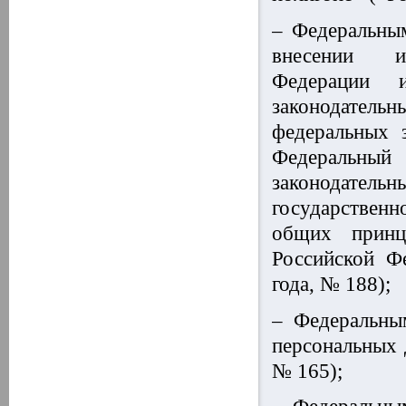
– Федеральны
внесении из
Федерации 
законодательн
федеральных 
Федеральны
законодательн
государственн
общих принц
Российской Фе
года, № 188);
– Федеральны
персональных 
№ 165);