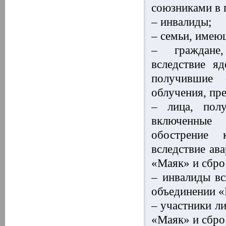
союзниками в 
– инвалиды;
– семьи, имею
– граждане,
вследствие я
получившие 
облучения, пр
– лица, полу
включенные 
обострение 
вследствие ав
«Маяк» и сбро
– инвалиды вс
объединении «
– участники л
«Маяк» и сбро