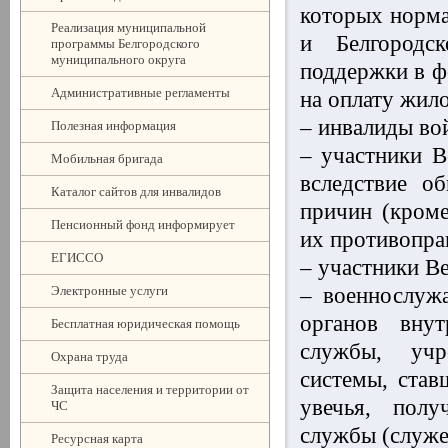
которых норм
Реализация муниципальной
и Белгородс
программы Белгородского
муниципального округа
поддержки в ф
Административные регламенты
на оплату жил
– инвалиды во
Полезная информация
– участники В
Мобильная бригада
вследствие о
Каталог сайтов для инвалидов
причин (кроме
Пенсионный фонд информирует
их противопра
ЕГИССО
– участники В
Электронные услуги
– военнослуж
органов внут
Бесплатная юридическая помощь
службы, учр
Охрана труда
системы, став
Защита населения и территории от
увечья, полу
ЧС
службы (служе
Ресурсная карта