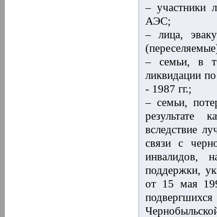
– участники 
АЭС;
– лица, эвак
(переселяемые)
– семьи, в т
ликвидации по
- 1987 гг.;
– семьи, пот
результате 
вследствие лу
связи с черн
инвалидов, н
поддержки, ук
от 15 мая 19
подвергшихся
Чернобыльско