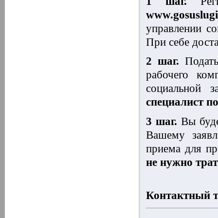
1 шаг.
Реги
www
.
gosuslugi
управлении со
При себе дост
2 шаг.
Подать
рабочего ком
социальной 
специалист п
3 шаг.
Вы буде
Вашему заявл
приема для пр
не нужно трат
Контактный т