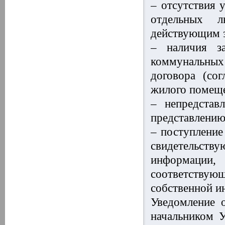
– отсутствия 
отдельных л
действующим з
– наличия з
коммунальных
договора (со
жилого помеще
– непредстав
представлению
– поступление
свидетельст
информации
соответству
собственной и
Уведомление о
начальником У