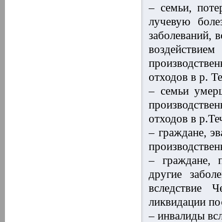
– семьи, пот
лучевую боле
заболеваний, 
воздействием
производствен
отходов в р. Те
– семьи умер
производствен
отходов в р.Те
– граждане, э
производствен
– граждане, 
другие забол
вследствие 
ликвидации по
– инвалиды вс