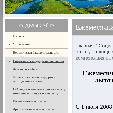
РАЗДЕЛЫ САЙТА
Ежемесячна
Главная
Управление
Главная
/
Социа
оплату жилищно
Нормативная база деятельности
компенсация на
Социальная поддержка населения
Детские пособия
Ежемесяч
Меры социальной поддержки
льгот
многодетным семьям
Субсидии и компенсации на оплату
жилищно-коммунальных услуг
Региональные выплаты
С 1 июля 2008
Другие социальные выплаты