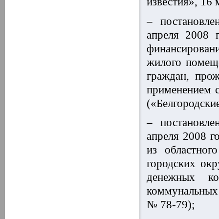
известия», 16 
– постановле
апреля 2008 
финансирован
жилого помещ
граждан, про
применением 
(«Белгородские
– постановле
апреля 2008 г
из областног
городских окр
денежных к
коммунальных 
№ 78-79);