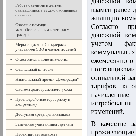
денежной ком
Работа с семьями и детьми,
взамен ранее 
оказавшимися в трудной жизненной
ситуации
жилищно-комм
Оказание помощи
Согласно пр
малообеспеченным категориям
денежной ком
граждан
учетом фак
Меры социальной поддержки
участников СВО и членов их семей
коммунальных 
ежемесячно
Отдел опеки и попечительства
поставщикам
Социальный контракт
социальной за
Национальный проект "Демография"
тарифов на о
Система долговременного ухода
начисленны
Противодействие терроризму и
истребования
экстремизму
изменений.
Доступная среда для инвалидов
В качестве з
Земельные участки многодетным
проживающие н
Проектная деятельность