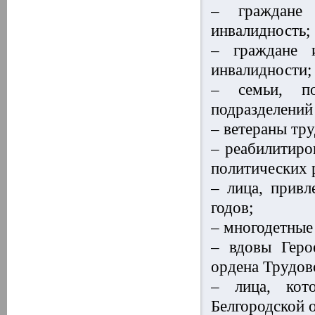
– граждане 
инвалидность;
– граждане 
инвалидности;
– семьи, п
подразделений
– ветераны тр
– реабилитиро
политических 
– лица, прив
годов;
– многодетные
– вдовы Геро
ордена Трудов
– лица, кот
Белгородской о