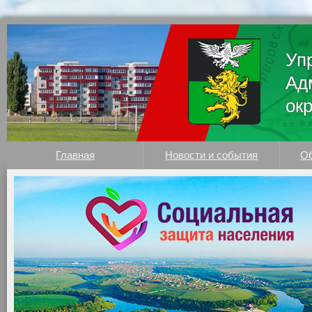
Уп
Ад
ок
Главная
Новости и события
Об