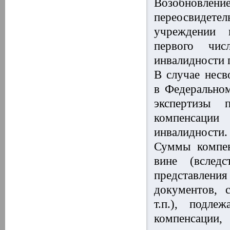
Возобновлени
переосвидет
учреждении м
первого чис
инвалидности 
В случае несв
в Федерально
экспертизы 
компенсации
инвалидности.
Суммы компен
вине (вследс
представлени
документов, 
т.п.), подл
компенсации,