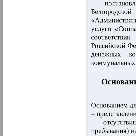
– постановл
Белгородск
«Администрат
услуги «Соци
соответстви
Российской Фе
денежных к
коммунальных 
Основани
Основанием дл
– представлен
– отсутстви
пребывания) н