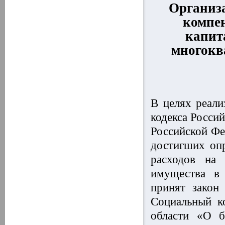
Организ
компен
капит
многокв
В целях реали
кодекса Росси
Российской Фе
достигших опр
расходов на 
имущества в 
принят закон
Социальный ко
области «О б