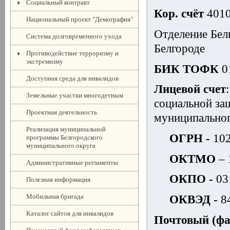
Социальный контракт
Кор. счёт
401
Национальный проект "Демография"
Отделение Бел
Система долговременного ухода
Белгороде
Противодействие терроризму и
экстремизму
БИК
ТОФК
0
Доступная среда для инвалидов
Лицевой счет
Земельные участки многодетным
социальной за
Проектная деятельность
муниципальног
Реализация муниципальной
ОГРН -
102
программы Белгородского
муниципального округа
ОКТМО
– 
Административные регламенты
ОКПО -
03
Полезная информация
Мобильная бригада
ОКВЭД -
84
Каталог сайтов для инвалидов
Почтовый (фа