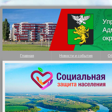
Уп
Ад
ок
Главная
Новости и события
Об