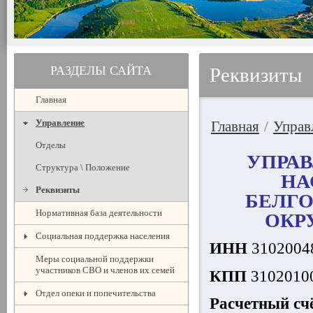
РАЗДЕЛЫ САЙТА
Реквизиты
Главная
Управление
Главная
/
Управ
Отделы
УПРА
Структура \ Положение
НА
Реквизиты
БЕЛГ
Нормативная база деятельности
ОКР
Социальная поддержка населения
ИНН
3102004
Меры социальной поддержки
участников СВО и членов их семей
КПП
3102010
Отдел опеки и попечительства
Расчетный сч