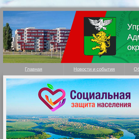
Уп
Ад
ок
Главная
Новости и события
Об