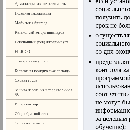
если устано
Административные регламенты
социального
Полезная информация
получить до
Мобильная бригада
срок не бол
Каталог сайтов для инвалидов
осуществлят
Пенсионный фонд информирует
социального
со дня окон
ЕГИССО
представлят
Электронные услуги
контроля з
Бесплатная юридическая помощь
программой 
Охрана труда
использова
Защита населения и территории от
соответстви
ЧС
не могут б
Ресурсная карта
информацио
Сбор обратной связи
за целевым 
Социальное такси
обучение);