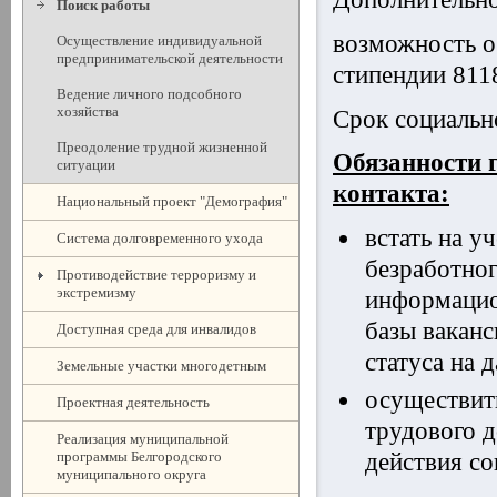
Поиск работы
возможность об
Осуществление индивидуальной
предпринимательской деятельности
стипендии 8118
Ведение личного подсобного
хозяйства
Срок социально
Преодоление трудной жизненной
Обязанности 
ситуации
контакта:
Национальный проект "Демография"
встать на у
Система долговременного ухода
безработног
Противодействие терроризму и
экстремизму
информацио
базы вакан
Доступная среда для инвалидов
статуса на 
Земельные участки многодетным
осуществит
Проектная деятельность
трудового д
Реализация муниципальной
программы Белгородского
действия со
муниципального округа