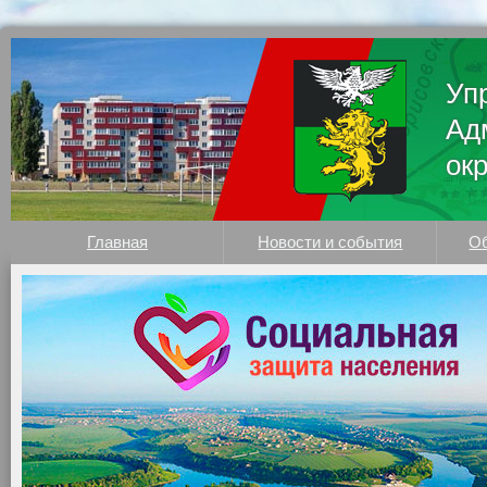
Уп
Ад
ок
Главная
Новости и события
Об