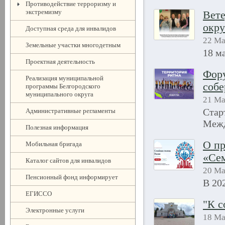
Противодействие терроризму и
экстремизму
Вете
окру
Доступная среда для инвалидов
22 Ма
Земельные участки многодетным
18 м
Проектная деятельность
Фору
Реализация муниципальной
собе
программы Белгородского
муниципального округа
21 Ма
Стар
Административные регламенты
Межд
Полезная информация
О пр
Мобильная бригада
«Сем
Каталог сайтов для инвалидов
20 Ма
Пенсионный фонд информирует
В 20
ЕГИССО
"К с
Электронные услуги
18 Ма