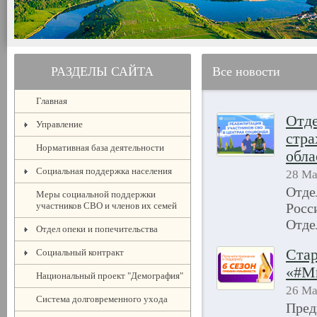
РАЗДЕЛЫ САЙТА
Все новости
Главная
Отде
Управление
стра
Нормативная база деятельности
обла
Социальная поддержка населения
28 Ма
Отде
Меры социальной поддержки
участников СВО и членов их семей
Росс
Отде
Отдел опеки и попечительства
Стар
Социальный контракт
«#Мы
Национальный проект "Демография"
26 Ма
Система долговременного ухода
Пред