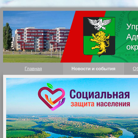
Уп
Ад
ок
Главная
Новости и события
Об