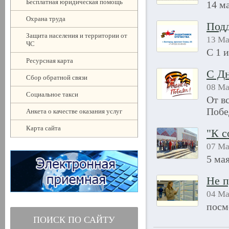
Бесплатная юридическая помощь
14 м
Охрана труда
Подд
Защита населения и территории от
13 Ма
ЧС
С 1 
Ресурсная карта
С Д
Сбор обратной связи
08 Ма
Социальное такси
От в
Побе
Анкета о качестве оказания услуг
Карта сайта
"К с
07 Ма
5 ма
Не п
04 Ма
посм
ПОИСК ПО САЙТУ