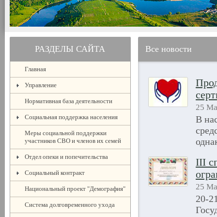
РАЗДЕЛЫ САЙТА
Все новости
Главная
Прод
Управление
сер
Нормативная база деятельности
25 Ма
Социальная поддержка населения
В на
сред
Меры социальной поддержки
одна
участников СВО и членов их семей
Отдел опеки и попечительства
III 
огра
Социальный контракт
25 Ма
Национальный проект "Демография"
20-2
Система долговременного ухода
Госу