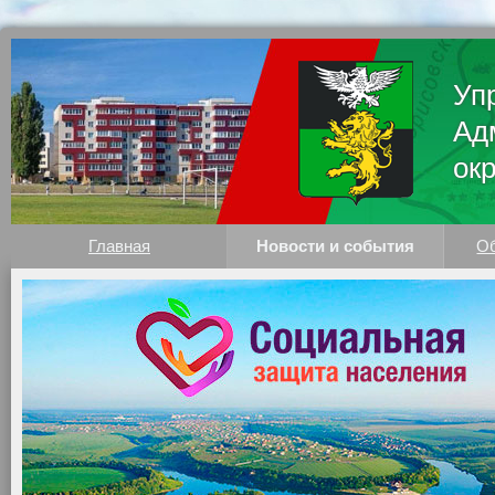
Уп
Ад
ок
Главная
Новости и события
Об