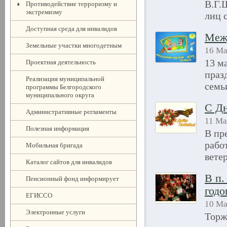
В.Г.
Противодействие терроризму и
экстремизму
лиц 
Доступная среда для инвалидов
Меж
Земельные участки многодетным
16 Ма
13 м
Проектная деятельность
праз
Реализация муниципальной
семь
программы Белгородского
муниципального округа
C Д
Административные регламенты
11 Ма
Полезная информация
В пр
рабо
Мобильная бригада
вете
Каталог сайтов для инвалидов
В п.
Пенсионный фонд информирует
годо
ЕГИССО
10 Ма
Электронные услуги
Торж