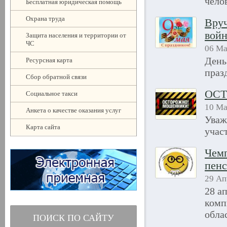
чело
Бесплатная юридическая помощь
Охрана труда
Вруч
вой
Защита населения и территории от
ЧС
06 Ма
День
Ресурсная карта
праз
Сбор обратной связи
ОС
Социальное такси
10 Ма
Анкета о качестве оказания услуг
Уваж
Карта сайта
учас
Чемп
пенс
29 Ап
28 а
комп
обла
ПОИСК ПО САЙТУ