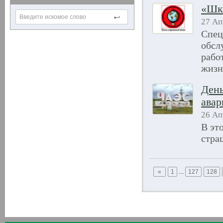
«Шко
27 Ап
Спец
обсл
рабо
жизн
День
авар
26 Ап
В эт
стра
«
1
…
127
128