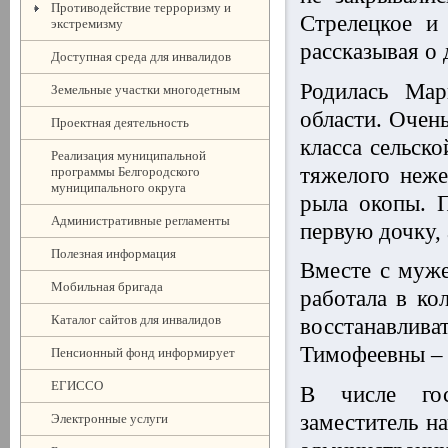
Противодействие терроризму и
Стрелецкое и
экстремизму
рассказывая о
Доступная среда для инвалидов
Родилась Мар
Земельные участки многодетным
области. Очен
Проектная деятельность
класса сельско
Реализация муниципальной
тяжелого неже
программы Белгородского
муниципального округа
рыла окопы. 
Административные регламенты
первую дочку, 
Полезная информация
Вместе с муж
Мобильная бригада
работала в ко
Каталог сайтов для инвалидов
восстанавлива
Тимофеевны – 
Пенсионный фонд информирует
ЕГИССО
В числе гос
заместитель н
Электронные услуги