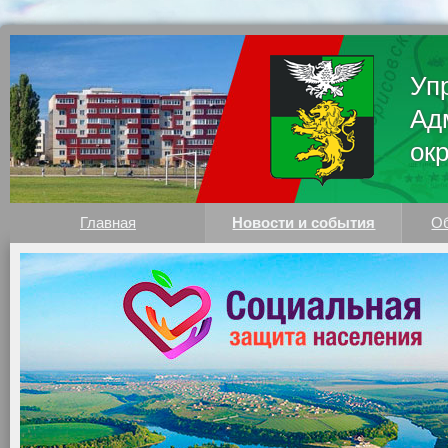
Уп
Ад
ок
Главная
Новости и события
Об