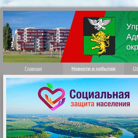
Уп
Ад
ок
Главная
Новости и события
Об