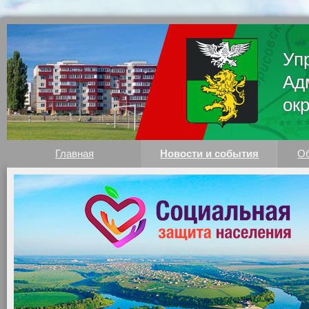
Уп
Ад
ок
Главная
Новости и события
Об