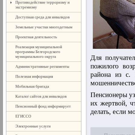
Противодействие терроризму и
экстремизму
Доступная среда для инвалидов
Земельные участки многодетным
Проектная деятельность
Реализация муниципальной
программы Белгородского
Для получател
муниципального округа
пожилого воз
Административные регламенты
района из с.
Полезная информация
мошенничеств
Мобильная бригада
Пенсионеры уз
Каталог сайтов для инвалидов
их жертвой, ч
Пенсионный фонд информирует
делать, если м
ЕГИССО
Электронные услуги