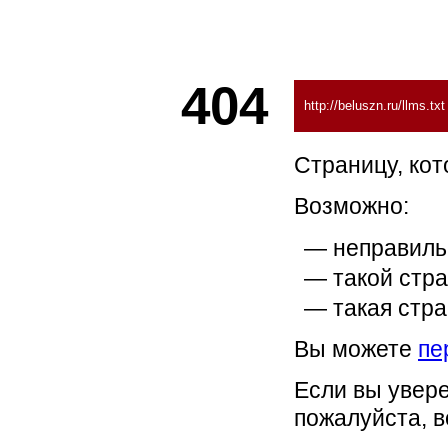
404
http://beluszn.ru/llms.txt
Страницу, кот
Возможно:
неправиль
такой стра
такая стра
Вы можете
пе
Если вы увере
пожалуйста, 